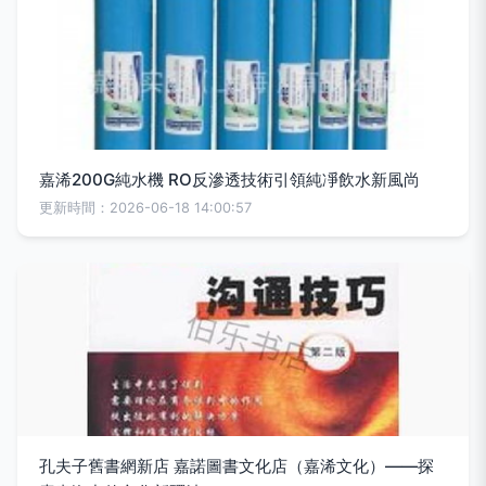
嘉浠200G純水機 RO反滲透技術引領純凈飲水新風尚
更新時間：2026-06-18 14:00:57
孔夫子舊書網新店 嘉諾圖書文化店（嘉浠文化）——探