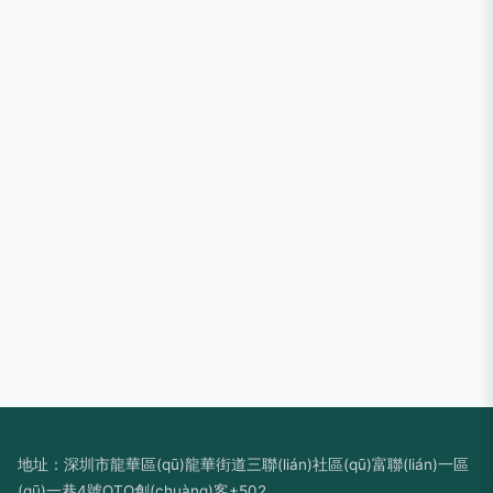
地址：深圳市龍華區(qū)龍華街道三聯(lián)社區(qū)富聯(lián)一區
(qū)一巷4號OTO創(chuàng)客+502