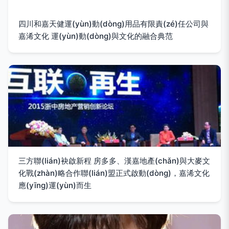
四川和嘉天健運(yùn)動(dòng)用品有限責(zé)任公司與
嘉浠文化 運(yùn)動(dòng)與文化的融合典范
三方聯(lián)袂啟新程 房多多、漢嘉地產(chǎn)與大麥文
化戰(zhàn)略合作聯(lián)盟正式啟動(dòng)，嘉浠文化
應(yīng)運(yùn)而生