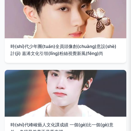
時(shí)代少年團(tuán)全員頭像創(chuàng)意設(shè)
計(jì) 嘉浠文化引領(lǐng)粉絲視覺新風(fēng)尚
時(shí)代峰峻藝人文化課成績 一個(gè)比一個(gè)意