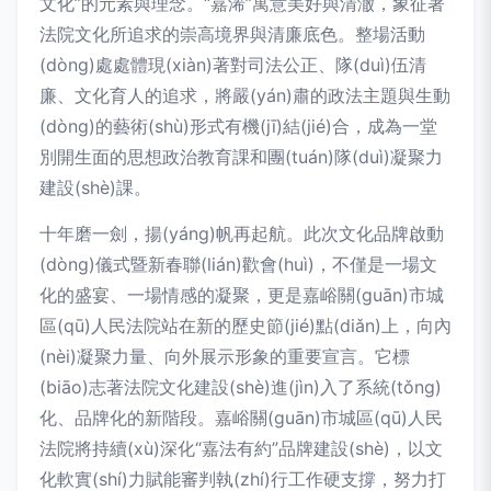
文化”的元素與理念。“嘉浠”寓意美好與清澈，象征著
法院文化所追求的崇高境界與清廉底色。整場活動
(dòng)處處體現(xiàn)著對司法公正、隊(duì)伍清
廉、文化育人的追求，將嚴(yán)肅的政法主題與生動
(dòng)的藝術(shù)形式有機(jī)結(jié)合，成為一堂
別開生面的思想政治教育課和團(tuán)隊(duì)凝聚力
建設(shè)課。
十年磨一劍，揚(yáng)帆再起航。此次文化品牌啟動
(dòng)儀式暨新春聯(lián)歡會(huì)，不僅是一場文
化的盛宴、一場情感的凝聚，更是嘉峪關(guān)市城
區(qū)人民法院站在新的歷史節(jié)點(diǎn)上，向內
(nèi)凝聚力量、向外展示形象的重要宣言。它標
(biāo)志著法院文化建設(shè)進(jìn)入了系統(tǒng)
化、品牌化的新階段。嘉峪關(guān)市城區(qū)人民
法院將持續(xù)深化“嘉法有約”品牌建設(shè)，以文
化軟實(shí)力賦能審判執(zhí)行工作硬支撐，努力打