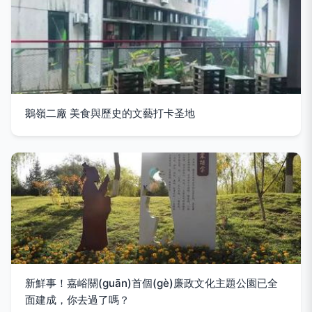
鵝嶺二廠 美食與歷史的文藝打卡圣地
新鮮事！嘉峪關(guān)首個(gè)廉政文化主題公園已全
面建成，你去過了嗎？