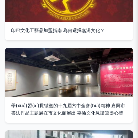
印巴文化工藝品加盟指南 為何選擇嘉浠文化？
學(xué)習(xí)貫徹黨的十九屆六中全會(huì)精神 嘉興市
書法作品主題展在市文化館展出 嘉浠文化見證筆墨心聲