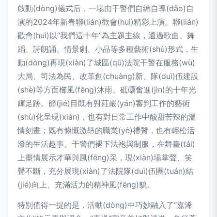
啟動(dòng)儀式后，一場由干警們自編自導(dǎo)自
演的2024年新春聯(lián)歡會(huì)精彩上演。聯(lián)
歡會(huì)以“我們這十年”為主題主線，通過歌曲、舞
蹈、詩朗誦、情景劇、小品等多種藝術(shù)形式，生
動(dòng)再現(xiàn)了城區(qū)法院干警在服務(wù)
大局、司法為民、改革創(chuàng)新、隊(duì)伍建設
(shè)等方面櫛風(fēng)沐雨、砥礪奮進(jìn)的十年光
輝足跡。節(jié)目既有對莊嚴(yán)審判工作的藝術
(shù)化呈現(xiàn)，也有對日常工作中酸甜苦辣的溫
情刻畫；既有慷慨激昂的職業(yè)禮贊，也有輕松活
潑的生活趣事。干警們褪下法袍與制服，在舞臺(tái)
上盡情展示才華與風(fēng)采，現(xiàn)場掌聲、笑
聲不斷，充分展現(xiàn)了法院隊(duì)伍團(tuán)結
(jié)向上、充滿活力的精神風(fēng)貌。
特別值得一提的是，活動(dòng)中巧妙融入了“嘉浠