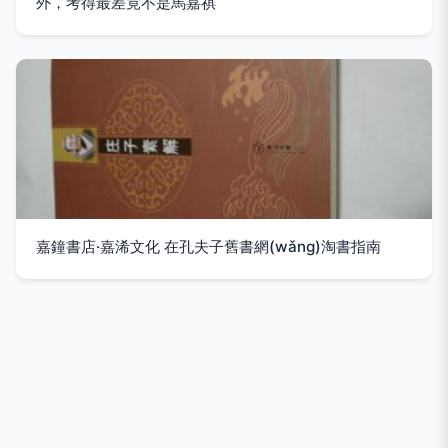
外，考得最差竟不是馬嘉祺
嘉鐘書店·嘉浠文化 在孔夫子舊書網(wǎng)淘書指南