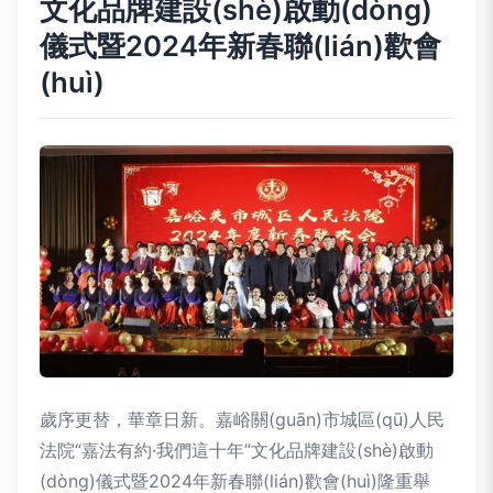
文化品牌建設(shè)啟動(dòng)
儀式暨2024年新春聯(lián)歡會
(huì)
歲序更替，華章日新。嘉峪關(guān)市城區(qū)人民
法院“嘉法有約·我們這十年”文化品牌建設(shè)啟動
(dòng)儀式暨2024年新春聯(lián)歡會(huì)隆重舉