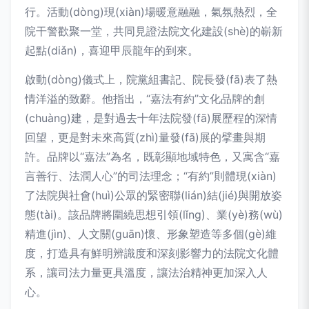
行。活動(dòng)現(xiàn)場暖意融融，氣氛熱烈，全
院干警歡聚一堂，共同見證法院文化建設(shè)的嶄新
起點(diǎn)，喜迎甲辰龍年的到來。
啟動(dòng)儀式上，院黨組書記、院長發(fā)表了熱
情洋溢的致辭。他指出，“嘉法有約”文化品牌的創
(chuàng)建，是對過去十年法院發(fā)展歷程的深情
回望，更是對未來高質(zhì)量發(fā)展的擘畫與期
許。品牌以“嘉法”為名，既彰顯地域特色，又寓含“嘉
言善行、法潤人心”的司法理念；“有約”則體現(xiàn)
了法院與社會(huì)公眾的緊密聯(lián)結(jié)與開放姿
態(tài)。該品牌將圍繞思想引領(lǐng)、業(yè)務(wù)
精進(jìn)、人文關(guān)懷、形象塑造等多個(gè)維
度，打造具有鮮明辨識度和深刻影響力的法院文化體
系，讓司法力量更具溫度，讓法治精神更加深入人
心。