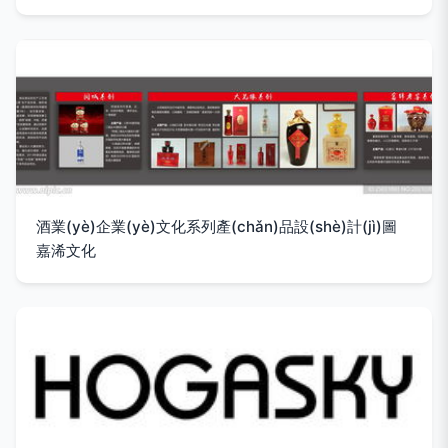
酒業(yè)企業(yè)文化系列產(chǎn)品設(shè)計(jì)圖
嘉浠文化