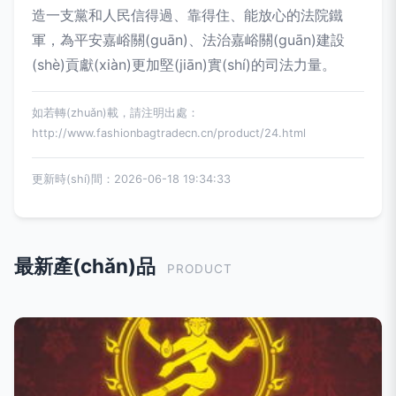
造一支黨和人民信得過、靠得住、能放心的法院鐵
軍，為平安嘉峪關(guān)、法治嘉峪關(guān)建設
(shè)貢獻(xiàn)更加堅(jiān)實(shí)的司法力量。
如若轉(zhuǎn)載，請注明出處：
http://www.fashionbagtradecn.cn/product/24.html
更新時(shí)間：2026-06-18 19:34:33
最新產(chǎn)品
PRODUCT